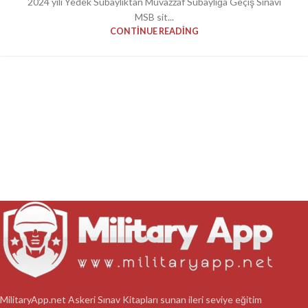
2024 yılı Yedek Subaylıktan Muvazzaf Subaylığa Geçiş Sınavı
MSB sit...
CONTINUE READING
MilitaryApp.net Askeri Sınav Kitapları sunan ileri seviye eğitim