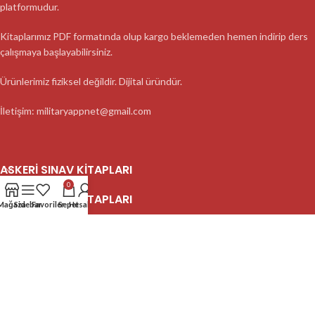
platformudur.
Kitaplarımız PDF formatında olup kargo beklemeden hemen indirip ders
çalışmaya başlayabilirsiniz.
Ürünlerimiz fiziksel değildir. Dijital üründür.
İletişim: militaryappnet@gmail.com
ASKERI SINAV KITAPLARI
0
ASKERI SINAV KITAPLARI
Mağaza
Sidebar
Favoriler
Sepet
Hesabım
ASKERI SINAV KITAPLARI
2023 MilitaryApp - Tüm Hakları Saklıdır.