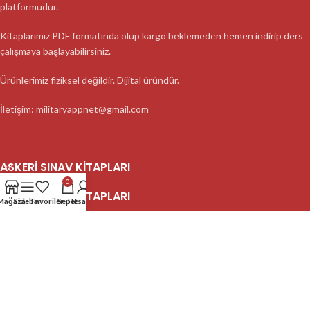
platformudur.
Kitaplarımız PDF formatında olup kargo beklemeden hemen indirip ders
çalışmaya başlayabilirsiniz.
Ürünlerimiz fiziksel değildir. Dijital üründür.
İletişim: militaryappnet@gmail.com
ASKERI SINAV KITAPLARI
0
ASKERI SINAV KITAPLARI
Mağaza
Sidebar
Favoriler
Sepet
Hesabım
ASKERI SINAV KITAPLARI
2023 MilitaryApp - Tüm Hakları Saklıdır.