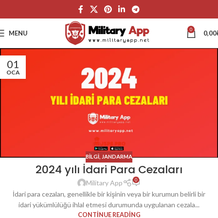
0
MENU
0,00
01
OCA
BILGI
,
JANDARMA
2024 yılı İdari Para Cezaları
0
Military App
İdari para cezaları, genellikle bir kişinin veya bir kurumun belirli bir
idari yükümlülüğü ihlal etmesi durumunda uygulanan cezala...
CONTINUE READING