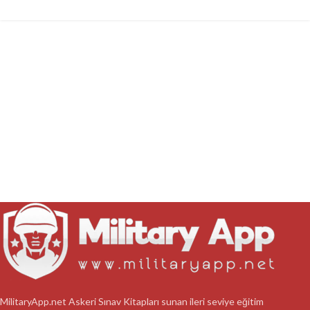
MilitaryApp.net Askeri Sınav Kitapları sunan ileri seviye eğitim