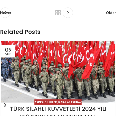
Newer
Older
Related Posts
09
ŞUB
ASKERI BILGILER
,
KARA ASTSUBAY
TÜRK SİLAHLI KUVVETLERİ 2024 YILI