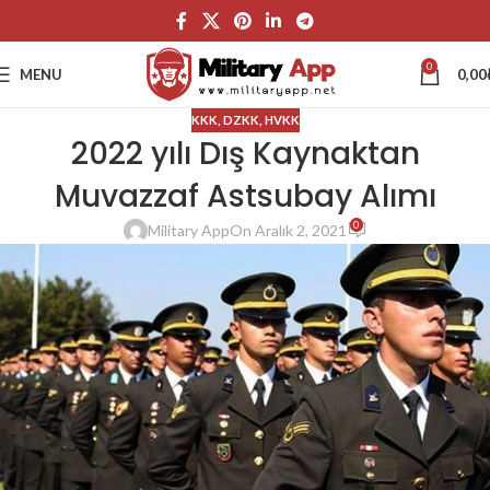
0
MENU
0,00
KKK
,
DZKK
,
HVKK
2022 yılı Dış Kaynaktan
Muvazzaf Astsubay Alımı
0
Military App
On Aralık 2, 2021