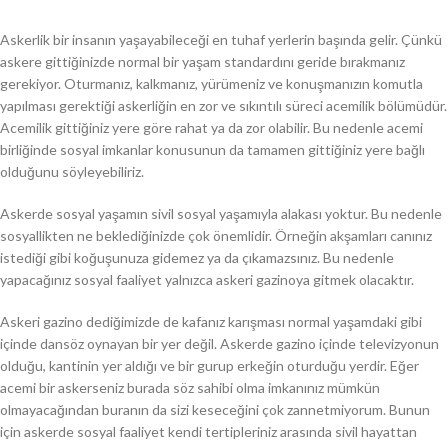
Askerlik bir insanın yaşayabileceği en tuhaf yerlerin başında gelir. Çünkü
askere gittiğinizde normal bir yaşam standardını geride bırakmanız
gerekiyor. Oturmanız, kalkmanız, yürümeniz ve konuşmanızın komutla
yapılması gerektiği askerliğin en zor ve sıkıntılı süreci acemilik bölümüdür.
Acemilik gittiğiniz yere göre rahat ya da zor olabilir. Bu nedenle acemi
birliğinde sosyal imkanlar konusunun da tamamen gittiğiniz yere bağlı
olduğunu söyleyebiliriz.
Askerde sosyal yaşamın sivil sosyal yaşamıyla alakası yoktur. Bu nedenle
sosyallikten ne beklediğinizde çok önemlidir. Örneğin akşamları canınız
istediği gibi koğuşunuza gidemez ya da çıkamazsınız. Bu nedenle
yapacağınız sosyal faaliyet yalnızca askeri gazinoya gitmek olacaktır.
Askeri gazino dediğimizde de kafanız karışması normal yaşamdaki gibi
içinde dansöz oynayan bir yer değil. Askerde gazino içinde televizyonun
olduğu, kantinin yer aldığı ve bir gurup erkeğin oturduğu yerdir. Eğer
acemi bir askerseniz burada söz sahibi olma imkanınız mümkün
olmayacağından buranın da sizi keseceğini çok zannetmiyorum. Bunun
için askerde sosyal faaliyet kendi tertipleriniz arasında sivil hayattan