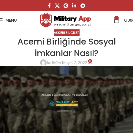
0
MENU
0,00
ASKERI BILGILER
Acemi Birliğinde Sosyal
İmkanlar Nasıl?
0
fatih
On Mayıs 7, 2022