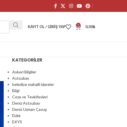
0
KAYIT OL / GIRIŞ YAP
0,00
₺
KATEGORILER
Askeri Bilgiler
Astsubay
belediye mahalli idareler
Bilgi
Ceza ve Tevkifevleri
Deniz Astsubay
Deniz Uzman Çavuş
Dzkk
EKYS