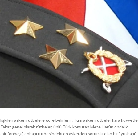
ilişkileri askeri rütbelere göre belirlenir. Tüm askeri rütbeler kara kuvvetle
r. Fakat genel olarak rütbeler, ünlü Türk komutan Mete Han’ın ondalık
ir “onbaşı”, onbaşı rütbesindeki on askerden sorumlu olan bir “yüzbaşı”