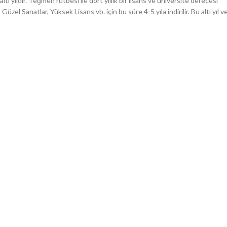
ı yıldır. Teğmen rütbesi ile dört yıllık bir lisans ve üniversite derecesi
Güzel Sanatlar, Yüksek Lisans vb. için bu süre 4-5 yıla indirilir. Bu altı yıl v