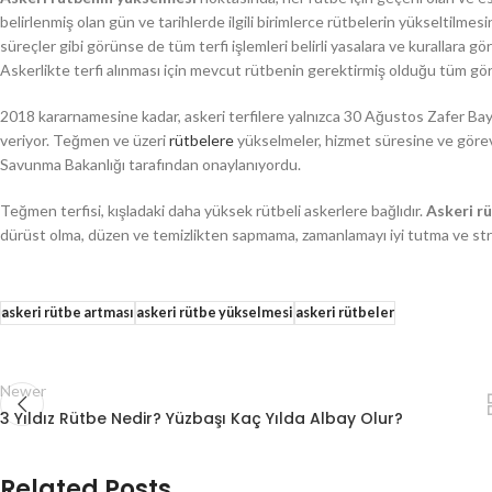
belirlenmiş olan gün ve tarihlerde ilgili birimlerce rütbelerin yükseltilmes
süreçler gibi görünse de tüm terfi işlemleri belirli yasalara ve kurallara g
Askerlikte terfi alınması için mevcut rütbenin gerektirmiş olduğu tüm göre
2018 kararnamesine kadar, askeri terfilere yalnızca 30 Ağustos Zafer Bayra
veriyor. Teğmen ve üzeri
rütbelere
yükselmeler, hizmet süresine ve görevle
Savunma Bakanlığı tarafından onaylanıyordu.
Teğmen terfisi, kışladaki daha yüksek rütbeli askerlere bağlıdır.
Askeri r
dürüst olma, düzen ve temizlikten sapmama, zamanlamayı iyi tutma ve str
askeri rütbe artması
askeri rütbe yükselmesi
askeri rütbeler
Newer
3 Yıldız Rütbe Nedir? Yüzbaşı Kaç Yılda Albay Olur?
Related Posts