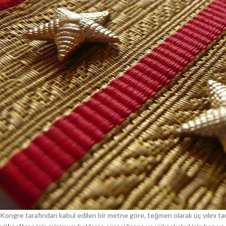
Kongre tarafından kabul edilen bir metne göre, teğmen olarak üç yılını tama