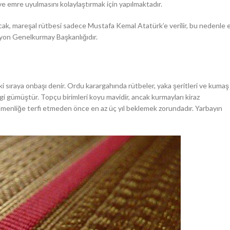
ve emre uyulmasını kolaylaştırmak için yapılmaktadır.
ncak, mareşal rütbesi sadece Mustafa Kemal Atatürk’e verilir, bu nedenle 
syon Genelkurmay Başkanlığıdır.
i sıraya onbaşı denir. Ordu karargahında rütbeler, yaka şeritleri ve kumaş
i gümüştür. Topçu birimleri koyu mavidir, ancak kurmayları kiraz
eğmenliğe terfi etmeden önce en az üç yıl beklemek zorundadır. Yarbayın