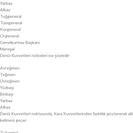
Yarbay
Albay
Tuğgeneral
Tümgeneral
Korgeneral
Orgeneral
Genelkurmay Başkanı
Mareşal
Deniz Kuvvetleri rütbeleri ise şöyledir:
Asteğmen
Teğmen
Üsteğmen
Yüzbaşı
Binbaşı
Yarbay
Albay
Deniz Kuvvetleri noktasında, Kara Kuvvetlerinden farklılık göstererek al
kelimesi geçer.
Tuğamiral