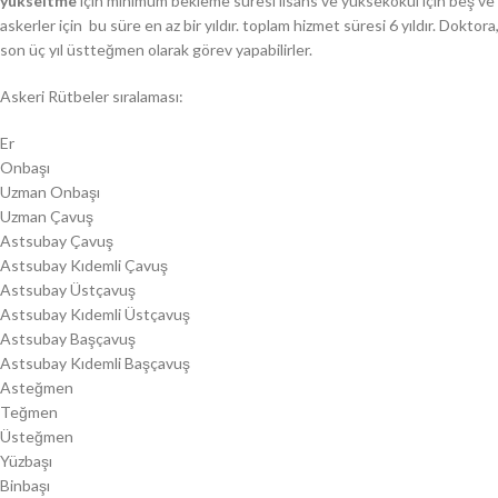
yükseltme
için minimum bekleme süresi lisans ve yüksekokul için beş ve alt
askerler için bu süre en az bir yıldır. toplam hizmet süresi 6 yıldır. Doktora, 
son üç yıl üstteğmen olarak görev yapabilirler.
Askeri Rütbeler sıralaması:
Er
Onbaşı
Uzman Onbaşı
Uzman Çavuş
Astsubay Çavuş
Astsubay Kıdemli Çavuş
Astsubay Üstçavuş
Astsubay Kıdemli Üstçavuş
Astsubay Başçavuş
Astsubay Kıdemli Başçavuş
Asteğmen
Teğmen
Üsteğmen
Yüzbaşı
Binbaşı