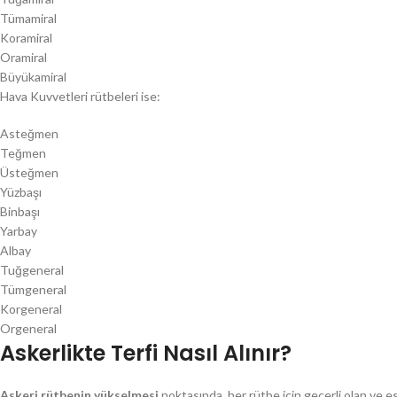
Tümamiral
Koramiral
Oramiral
Büyükamiral
Hava Kuvvetleri rütbeleri ise:
Asteğmen
Teğmen
Üsteğmen
Yüzbaşı
Binbaşı
Yarbay
Albay
Tuğgeneral
Tümgeneral
Korgeneral
Orgeneral
Askerlikte Terfi Nasıl Alınır?
Askeri rütbenin yükselmesi
noktasında, her rütbe için geçerli olan ve es