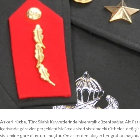
Askeri rütbe
, Türk Silahlı Kuvvetlerinde hiyerarşik düzeni sağlar. Alt üst 
içerisinde görevler gerçekleştirildikçe askeri sistemdeki rütbeler değişi
sistemine göre oluşturulmuştur. On askerden oluşan her grubun başında b