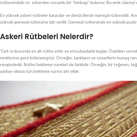
rütbesindeki on askerden sorumlu bir “binbaşı” bulunur. Bu emir, idareyi 
En yüksek askeri rütbeler karacılar ve denizcilerde mareşal rütbesidir. A
yüksek general rütbesine izin verilir. General rütbesinde en yüksek pozi
Askeri Rütbeleri Nelerdir?
Türk ordusunda en alt rütbe erler ve astsubaylarla başlar. Özelden sonrak
renklerine göre bölünmüştür. Örneğin, tankların ve süvarilerin kumaş reng
rengindedir. Rütbe bekleme süreleri de farklıdır. Örneğin, bir teğmen, t
yarbay olması için bekleme süresi altı yıldır.