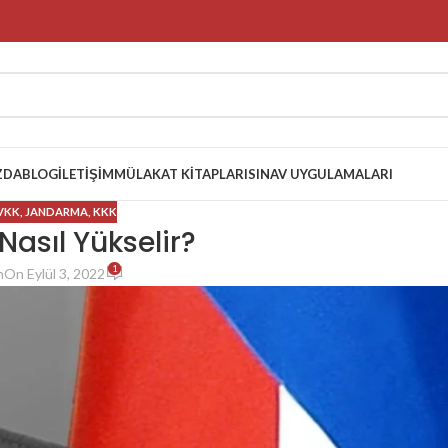
ZDA
BLOG
İLETIŞIM
MÜLAKAT KITAPLARI
SINAV UYGULAMALARI
VKK
,
JANDARMA
,
KKK
Nasıl Yükselir?
1
h
On Eylül 3, 2022