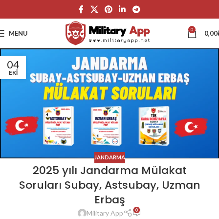
0
MENU
0,00
04
EKI
JANDARMA
2025 yılı Jandarma Mülakat
Soruları Subay, Astsubay, Uzman
Erbaş
0
Military App