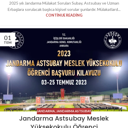
2025 yılı Jandarma Mülakat Soruları Subay, Astsubay ve Uzman
Erbaşlara sorulacak başlıca kişisel sorular şunlardır. Mülakatlard...
CONTINUE READING
01
TEM
JANDARMA
,
JANDARMA ASTSUBAY
Jandarma Astsubay Meslek
Yüksekokulu Öğrenci