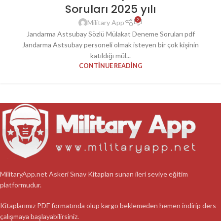
Soruları 2025 yılı
2
Military App
Jandarma Astsubay Sözlü Mülakat Deneme Soruları pdf
Jandarma Astsubay personeli olmak isteyen bir çok kişinin
katıldığı mül...
CONTINUE READING
MilitaryApp.net Askeri Sınav Kitapları sunan ileri seviye eğitim
platformudur.
Kitaplarımız PDF formatında olup kargo beklemeden hemen indirip ders
çalışmaya başlayabilirsiniz.