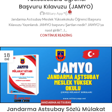
Başvuru Kılavuzu (JAMYO)
1
Military App
Jandarma Astsubay Meslek Yüksekokulu Öğrenci Başvuru
Kılavuzu Yayınlandı. JAMYO başvuru Şartları nedir? JAMYO'ya
nasıl girilir?. J...
CONTINUE READING
18
EKI
JANDARMA ASTSUBAY
Jandarma Astsubay Sözlü Mülakat