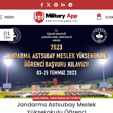
0
MENU
0,00
01
TEM
JANDARMA
,
JANDARMA ASTSUBAY
Jandarma Astsubay Meslek
Yüksekokulu Öğrenci