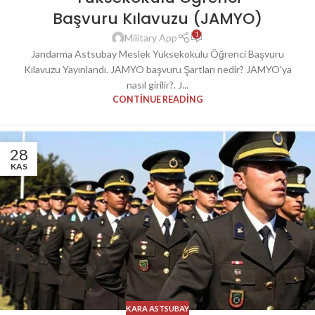
Başvuru Kılavuzu (JAMYO)
1
Military App
Jandarma Astsubay Meslek Yüksekokulu Öğrenci Başvuru
Kılavuzu Yayınlandı. JAMYO başvuru Şartları nedir? JAMYO'ya
nasıl girilir?. J...
CONTINUE READING
28
KAS
KARA ASTSUBAY