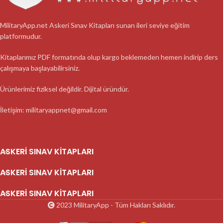
MilitaryApp.net Askeri Sınav Kitapları sunan ileri seviye eğitim
platformudur.
Kitaplarımız PDF formatında olup kargo beklemeden hemen indirip ders
çalışmaya başlayabilirsiniz.
Ürünlerimiz fiziksel değildir. Dijital üründür.
İletişim: militaryappnet@gmail.com
ASKERI SINAV KITAPLARI
ASKERI SINAV KITAPLARI
ASKERI SINAV KITAPLARI
2023 MilitaryApp - Tüm Hakları Saklıdır.