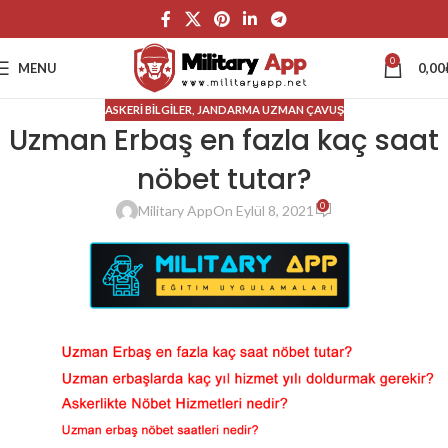
0
MENU
0,00
ASKERI BILGILER
,
JANDARMA UZMAN ÇAVUŞ
Uzman Erbaş en fazla kaç saat
nöbet tutar?
0
Military App
On Eylül 8, 2021