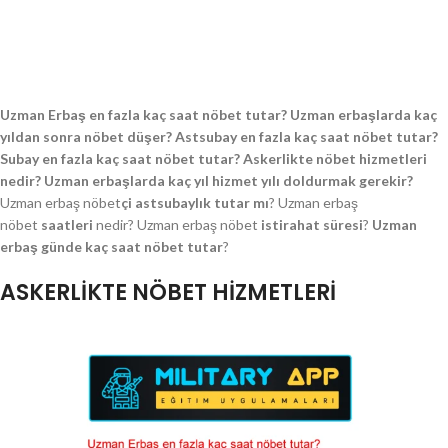
Uzman Erbaş en fazla kaç saat nöbet tutar? Uzman erbaşlarda kaç
yıldan sonra nöbet düşer? Astsubay en fazla kaç saat nöbet tutar?
Subay en fazla kaç saat nöbet tutar? Askerlikte nöbet hizmetleri
nedir? Uzman erbaşlarda kaç yıl hizmet yılı doldurmak gerekir?
Uzman erbaş nöbet
çi astsubaylık tutar mı
? Uzman erbaş
nöbet
saatleri
nedir? Uzman erbaş nöbet
istirahat süresi
?
Uzman
erbaş günde kaç saat nöbet tutar
?
ASKERLİKTE NÖBET HİZMETLERİ