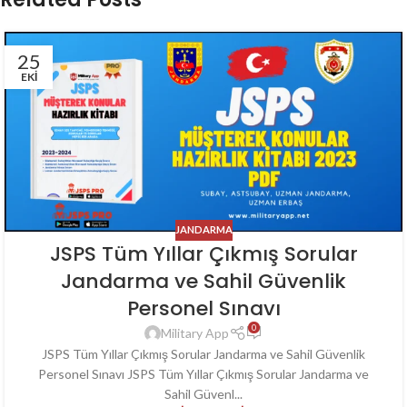
25
EKI
JANDARMA
JSPS Tüm Yıllar Çıkmış Sorular
Jandarma ve Sahil Güvenlik
Personel Sınavı
0
Military App
JSPS Tüm Yıllar Çıkmış Sorular Jandarma ve Sahil Güvenlik
Personel Sınavı JSPS Tüm Yıllar Çıkmış Sorular Jandarma ve
Sahil Güvenl...