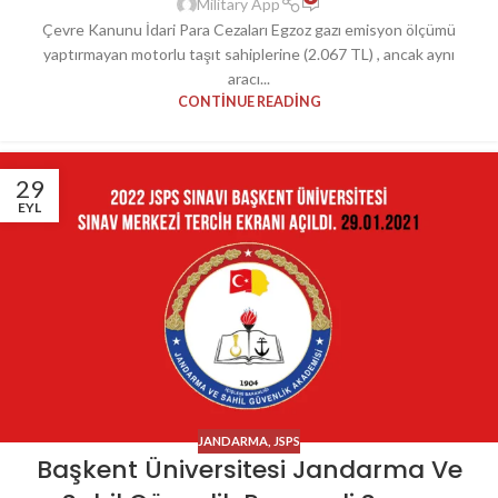
Military App
Çevre Kanunu İdari Para Cezaları Egzoz gazı emisyon ölçümü
yaptırmayan motorlu taşıt sahiplerine (2.067 TL) , ancak aynı
aracı...
CONTINUE READING
29
EYL
JANDARMA
,
JSPS
Başkent Üniversitesi Jandarma Ve