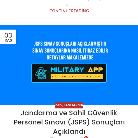
Ja...
CONTINUE READING
03
KAS
JSPS
,
JANDARMA
Jandarma ve Sahil Güvenlik
Personel Sınavı (JSPS) Sonuçları
Açıklandı
0