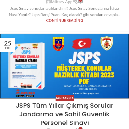
Military App
Jsps Sınav sonuçları açıklandı mı? Jsps Sınav Sonuçlarına İtiraz
Nasıl Yapılır? Jsps Baraj Puanı Kaç olacak? gibi soruları cevapla...
CONTINUE READING
25
EKI
JANDARMA
JSPS Tüm Yıllar Çıkmış Sorular
Jandarma ve Sahil Güvenlik
Personel Sınavı
0