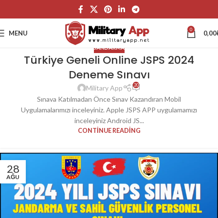
0
MENU
0,00
JANDARMA
Türkiye Geneli Online JSPS 2024
Deneme Sınavı
20
Military App
Sınava Katılmadan Önce Sınav Kazandıran Mobil
Uygulamalarımızı inceleyiniz. Apple JSPS APP uygulamamızı
inceleyiniz Android JS...
CONTINUE READING
28
AĞU