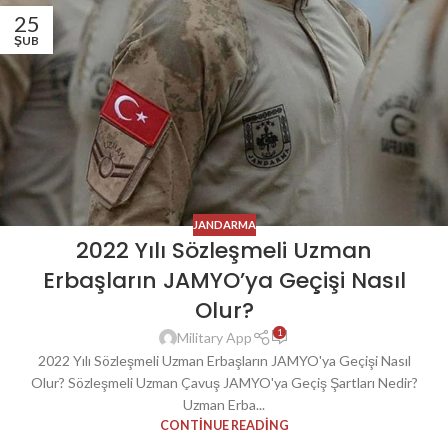
25
ŞUB
JANDARMA
2022 Yılı Sözleşmeli Uzman
Erbaşların JAMYO’ya Geçişi Nasıl
Olur?
1
Military App
2022 Yılı Sözleşmeli Uzman Erbaşların JAMYO'ya Geçişi Nasıl
Olur? Sözleşmeli Uzman Çavuş JAMYO'ya Geçiş Şartları Nedir?
Uzman Erba...
CONTINUE READING