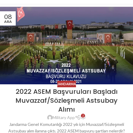
08
ARA
JANDARMA
2022 ASEM Başvuruları Başladı
Muvazzaf/Sözleşmeli Astsubay
Alımı
2
Military App
Jandarma Genel Komutanlığı 2022 yılı için Muvazzaf/Sözleşmeli
Astsubay alım ilanına çıktı. 2022 ASEM başvuru şartları nelerdir?