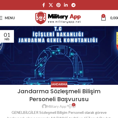
0
MENU
0,00
01
NIS
JANDARMA
Jandarma Sözleşmeli Bilişim
Personeli Başvurusu
0
Military App
GENELBİLGİLER Sözleşmeli Bilişim Personeli olarak göreve