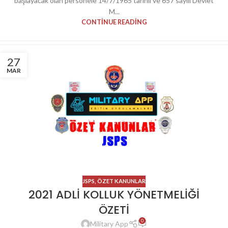
başlayacak olan personele 14/7/1965 tarihli ve 657 sayılı Devlet
M...
CONTINUE READING
27
MAR
JSPS
,
ÖZET KANUNLAR
2021 ADLİ KOLLUK YÖNETMELİĞİ
ÖZETİ
0
Military App