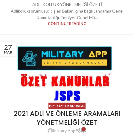
ADLİ KOLLUK YÖNETMELİĞİ ÖZETİ
Adlîkolluksorumlusu:İçişleri Bakanlığına bağlı Jandarma Genel
Komutanlığı, Emniyet Genel Mü...
CONTINUE READING
27
MAR
JSPS
,
ÖZET KANUNLAR
2021 ADLİ VE ÖNLEME ARAMALARI
YÖNETMELİĞİ ÖZET
0
Military App