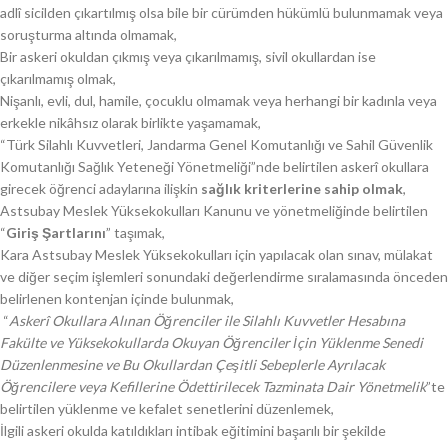
adlî sicilden çıkartılmış olsa bile bir cürümden hükümlü bulunmamak veya
soruşturma altında olmamak,
Bir askeri okuldan çıkmış veya çıkarılmamış, sivil okullardan ise
çıkarılmamış olmak,
Nişanlı, evli, dul, hamile, çocuklu olmamak veya herhangi bir kadınla veya
erkekle nikâhsız olarak birlikte yaşamamak,
“Türk Silahlı Kuvvetleri, Jandarma Genel Komutanlığı ve Sahil Güvenlik
Komutanlığı Sağlık Yeteneği Yönetmeliği”nde belirtilen askerî okullara
girecek öğrenci adaylarına ilişkin
sağlık kriterlerine sahip olmak
,
Astsubay Meslek Yüksekokulları Kanunu ve yönetmeliğinde belirtilen
“
Giriş Şartlarını
” taşımak,
Kara Astsubay Meslek Yüksekokulları için yapılacak olan sınav, mülakat
ve diğer seçim işlemleri sonundaki değerlendirme sıralamasında önceden
belirlenen kontenjan içinde bulunmak,
“
Askerî Okullara Alınan Öğrenciler ile Silahlı Kuvvetler Hesabına
Fakülte ve Yüksekokullarda Okuyan Öğrenciler İçin Yüklenme Senedi
Düzenlenmesine ve Bu Okullardan Çeşitli Sebeplerle Ayrılacak
Öğrencilere veya Kefillerine Ödettirilecek Tazminata Dair Yönetmelik
”te
belirtilen yüklenme ve kefalet senetlerini düzenlemek,
İlgili askeri okulda katıldıkları intibak eğitimini başarılı bir şekilde