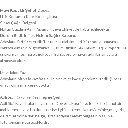
Mavi Kapaklı Şeffaf Dosya.
HES Kodunun Kare Kodlu çıktısı.
Sınav Çağrı Belgesi.
Nüfus Cüzdanı Aslı (Pasaport veya Ehliyet de kabul edilecektir)
Durum Bildirir Tek Hekim Sağlık Raporu;
Adayların Fiziki Yeterlilik Testine katılabilmeleri için spor yapmasında
sakınca olmadığını gösteren “Durum Bildirir Tek Hekim Sağlık Raporu” ile
sınava gelmesi gerekmektedir. Bu raporu olmayan adaylar sınavlara
alınmayacaktır.
Muvafakat Yazısı;
Adayların
Muvafakat Yazısı
ile sınava gelmesi gerekmektedir. (Noter
onaylı olmasına gerek yoktur)
Adli Sicil Kaydı ve Kesinleşme Şerhi;
Adli Sicil kaydı bulunmayanlar e-Devlet çıktısı ile gelecek, herhangi bir
mahkemede kaydı bulunanlar ise ilgili mahkeme kararı/kesinleşme şerhi,
devam ettiğine dair belge, itiraz ettiyse temyiz belgesinin aslı ve
fotokopisini getireceklerdir.