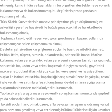
etmemiş, kamu imkân ve kaynaklarını bu örgütleri desteklemeye yönelik
kullanmamış ya da kullandırmamış, bu örgütlerin propagandasını
yapmamış olmak,
Türk Silahlı Kuvvetlerinin manevi şahsiyetine gölge düşürmemiş ve
askerliğin şeref ve haysiyeti ile bağdaşmayacak fiil ve hareketlerde
bulunmamış olmak,
Toplumca tasvip edilmeyen ve uygun görülmeyen kazanç yollarında
çalışmamış ve halen çalışmamakta olmak,
Devletin şahsiyetine karşı işlenen suçlar ile basit ve nitelikli zimmet,
irtikâp, iftira, rüşvet, hırsızlık, dolandırıcılık, sahtecilik, inancı kötüye
kullanma, yalan yere tanıklık, yalan yere yemin, cürüm tasnii, ırza geçmek,
sarkıntılık, kız, kadın veya erkek kaçırmak, fuhşiyata tahrik, gayri tabii
mukarenet, dolanlı iflas gibi yüz kızartıcı veya şeref ve haysiyeti kırıcı
suçlar ile istimal ve istihlak kaçakçılığı hariç olmak üzere kaçakçılık, resmî
ihale ve alım ve satımlara fesat karıştırma, devlet sırlarını açığa vurma
suçlarından birinden mahkûmiyeti bulunmamak,
Yapılacak arşiv araştırması ve güvenlik soruşturması sonucunda şüpheli
ya da sakıncalı halleri bulunmamak,
Taksirli suçlar hariç olmak üzere, affa veya zaman aşımına uğramış yahut
para cezasına çevrilmiş veya ertelenmiş hükümlülüklerine ilişkin kayıtları