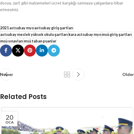
dosya, zarf, gibi malzemeleri ücret karşılığı satmaya çalışanlara itibar
etmeyiniz.
2021 astsubay myo
astsubay giriş şartları
astsubay meslek yüksek okulu şartları
kara astsubay myo
msü giriş şartları
msü sınavları
msü taban puanlar
Newer
Older
Related Posts
20
OCA