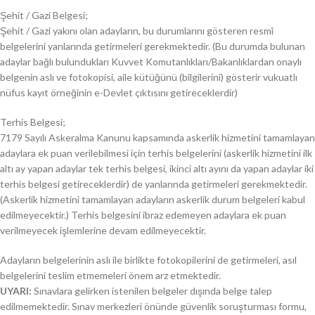
Şehit / Gazi Belgesi;
Şehit / Gazi yakını olan adayların, bu durumlarını gösteren resmî
belgelerini yanlarında getirmeleri gerekmektedir. (Bu durumda bulunan
adaylar bağlı bulundukları Kuvvet Komutanlıkları/Bakanlıklardan onaylı
belgenin aslı ve fotokopisi, aile kütüğünü (bilgilerini) gösterir vukuatlı
nüfus kayıt örneğinin e-Devlet çıktısını getireceklerdir)
Terhis Belgesi;
7179 Sayılı Askeralma Kanunu kapsamında askerlik hizmetini tamamlayan
adaylara ek puan verilebilmesi için terhis belgelerini (askerlik hizmetini ilk
altı ay yapan adaylar tek terhis belgesi, ikinci altı ayını da yapan adaylar iki
terhis belgesi getireceklerdir) de yanlarında getirmeleri gerekmektedir.
(Askerlik hizmetini tamamlayan adayların askerlik durum belgeleri kabul
edilmeyecektir.) Terhis belgesini ibraz edemeyen adaylara ek puan
verilmeyecek işlemlerine devam edilmeyecektir.
Adayların belgelerinin aslı ile birlikte fotokopilerini de getirmeleri, asıl
belgelerini teslim etmemeleri önem arz etmektedir.
UYARI:
Sınavlara gelirken istenilen belgeler dışında belge talep
edilmemektedir. Sınav merkezleri önünde güvenlik soruşturması formu,