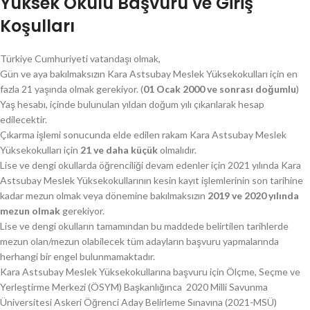
Yüksek Okulu Başvuru ve Giriş
Koşulları
Türkiye Cumhuriyeti vatandaşı olmak,
Gün ve aya bakılmaksızın Kara Astsubay Meslek Yüksekokulları için en
fazla 21 yaşında olmak gerekiyor. (
01 Ocak 2000 ve sonrası doğumlu
)
Yaş hesabı, içinde bulunulan yıldan doğum yılı çıkarılarak hesap
edilecektir.
Çıkarma işlemi sonucunda elde edilen rakam Kara Astsubay Meslek
Yüksekokulları için
21 ve daha küçük
olmalıdır.
Lise ve dengi okullarda öğrenciliği devam edenler için 2021 yılında Kara
Astsubay Meslek Yüksekokullarının kesin kayıt işlemlerinin son tarihine
kadar mezun olmak veya dönemine bakılmaksızın
2019 ve 2020 yılında
mezun olmak
gerekiyor.
Lise ve dengi okulların tamamından bu maddede belirtilen tarihlerde
mezun olan/mezun olabilecek tüm adayların başvuru yapmalarında
herhangi bir engel bulunmamaktadır.
Kara Astsubay Meslek Yüksekokullarına başvuru için Ölçme, Seçme ve
Yerleştirme Merkezi (ÖSYM) Başkanlığınca 2020 Milli Savunma
Üniversitesi Askeri Öğrenci Aday Belirleme Sınavına (2021-MSÜ)