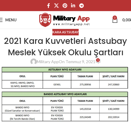
0
MENU
0,00
KARA ASTSUBAY
2021 Kara Kuvvetleri Astsubay
Meslek Yüksek Okulu Şartları
1
Military App
On Temmuz 9, 2021