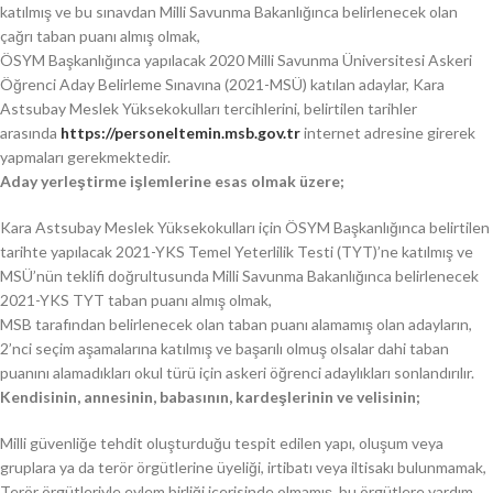
katılmış ve bu sınavdan Milli Savunma Bakanlığınca belirlenecek olan
çağrı taban puanı almış olmak,
ÖSYM Başkanlığınca yapılacak 2020 Milli Savunma Üniversitesi Askeri
Öğrenci Aday Belirleme Sınavına (2021-MSÜ) katılan adaylar, Kara
Astsubay Meslek Yüksekokulları tercihlerini, belirtilen tarihler
arasında
https://personeltemin.msb.gov.tr
internet adresine girerek
yapmaları gerekmektedir.
Aday yerleştirme işlemlerine esas olmak üzere;
Kara Astsubay Meslek Yüksekokulları için ÖSYM Başkanlığınca belirtilen
tarihte yapılacak 2021-YKS Temel Yeterlilik Testi (TYT)’ne katılmış ve
MSÜ’nün teklifi doğrultusunda Milli Savunma Bakanlığınca belirlenecek
2021-YKS TYT taban puanı almış olmak,
MSB tarafından belirlenecek olan taban puanı alamamış olan adayların,
2’nci seçim aşamalarına katılmış ve başarılı olmuş olsalar dahi taban
puanını alamadıkları okul türü için askeri öğrenci adaylıkları sonlandırılır.
Kendisinin, annesinin, babasının, kardeşlerinin ve velisinin;
Milli güvenliğe tehdit oluşturduğu tespit edilen yapı, oluşum veya
gruplara ya da terör örgütlerine üyeliği, irtibatı veya iltisakı bulunmamak,
Terör örgütleriyle eylem birliği içerisinde olmamış, bu örgütlere yardım