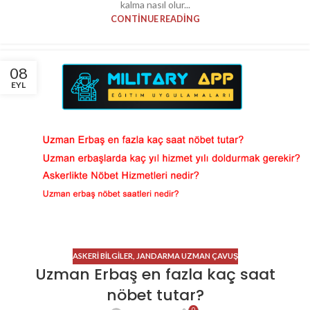
kalma nasıl olur...
CONTINUE READING
08
EYL
ASKERI BILGILER
,
JANDARMA UZMAN ÇAVUŞ
Uzman Erbaş en fazla kaç saat
nöbet tutar?
0