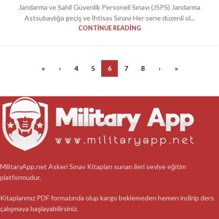
Jandarma ve Sahil Güvenlik Personeli Sınavı (JSPS) Jandarma
Astsubaylığa geçiş ve İhtisas Sınavı Her sene düzenli ol...
CONTINUE READING
«
‹
4
5
6
7
8
›
»
MilitaryApp.net Askeri Sınav Kitapları sunan ileri seviye eğitim
platformudur.
Kitaplarımız PDF formatında olup kargo beklemeden hemen indirip ders
çalışmaya başlayabilirsiniz.