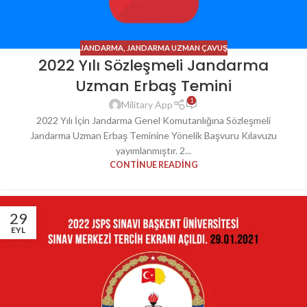
JANDARMA
,
JANDARMA UZMAN ÇAVUŞ
2022 Yılı Sözleşmeli Jandarma
Uzman Erbaş Temini
1
Military App
2022 Yılı İçin Jandarma Genel Komutanlığına Sözleşmeli
Jandarma Uzman Erbaş Teminine Yönelik Başvuru Kılavuzu
yayımlanmıştır. 2...
CONTINUE READING
29
EYL