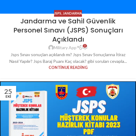
JSPS
,
JANDARMA
Jandarma ve Sahil Güvenlik
Personel Sınavı (JSPS) Sonuçları
Açıklandı
0
Military App
Jsps Sınav sonuçları açıklandı mı? Jsps Sınav Sonuçlarına İtiraz
Nasıl Yapılır? Jsps Baraj Puanı Kaç olacak? gibi soruları cevapla...
CONTINUE READING
25
EKI