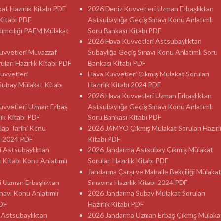
t Hazırlık Kitabı PDF
2026 Deniz Kuvvetleri Uzman Erbaşlıktan
itabı PDF
Astsubaylığa Geçiş Sınavı Konu Anlatımlı
dımcılığı PAEM Mülakat
Soru Bankası Kitabı PDF
2026 Hava Kuvvetleri Astsubaylıktan
 Kuvvetleri Muvazzaf
Subaylığa Geçiş Sınavı Konu Anlatımlı Soru
ları Hazırlık Kitabı PDF
Bankası Kitabı PDF
Kuvvetleri
Hava Kuvvetleri Çıkmış Mülakat Soruları
Subay Mülakat Kitabı
Hazırlık Kitabı 2024 PDF
2026 Hava Kuvvetleri Uzman Erbaşlıktan
 Kuvvetleri Uzman Erbaş
Astsubaylığa Geçiş Sınavı Konu Anlatımlı
lık Kitabı PDF
Soru Bankası Kitabı PDF
ılap Tarihi Konu
2026 JAMYO Çıkmış Mülakat Soruları Hazırl
sı 2024 PDF
Kitabı PDF
i Astsubaylıktan
2026 Jandarma Astsubay Çıkmış Mülakat
ı Kitabı Konu Anlatımlı
Soruları Hazırlık Kitabı PDF
Jandarma Çarşı ve Mahalle Bekçiliği Mülakat
i Uzman Erbaşlıktan
Sınavına Hazırlık Kitabı 2024 PDF
navı Konu Anlatımlı
2026 Jandarma Subay Mülakat Soruları
PDF
Hazırlık Kitabı PDF
 Astsubaylıktan
2026 Jandarma Uzman Erbaş Çıkmış Mülaka