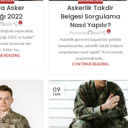
 BILGILER
ASKERI BILGILER
a Asker
Askerlik Takdir
ığı 2022
Belgesi Sorgulama
Nasıl Yapılır?
2
fatih
i doğuda yapacaklar,
6
Posted by
fatih
çlığı 2022 ne kadar?
Askerlik görevini başarılı bir şekilde
onular arasında yer
tamamlayanlar, askerlik takdir belgesi
. Asker ha...
sorgulaması nasıl yapılır? Konusunda
E READING
araştırmaktadır...
CONTINUE READING
09
TEM