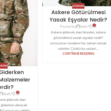
GÜNDEM
Askere Götürülmesi
Yasak Eşyalar Nedir?
2
Posted by
fatih
Askere gidecek olan bireyler, askere
götürülmesi yasak eşyalar nedir?
sorusunun cevabını her zaman merak
ederler. Çünkü bu vatani ...
CONTINUE READING
NDEM
 Giderken
 Malzemeler
erdir?
0
fatih
eni gidecek olan
e giderken alınacak
ir? sorusunu sıklıkla