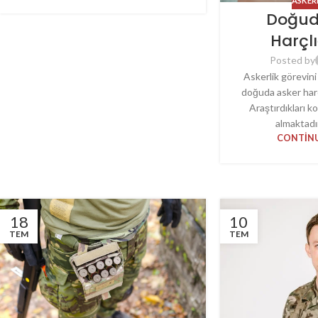
ASKERI
Doğud
Harçl
Posted by
Askerlik görevin
doğuda asker har
Araştırdıkları k
almaktadır
CONTINU
18
10
TEM
TEM