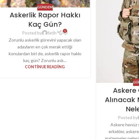
GÜNDEM
Askerlik Rapor Hakkı
Kaç Gün?
0
Posted by
fatih
Zorunlu askerlik görevini yapacak olan
adayların en çok merak ettiği
konulardan biri de, askerlik rapor hakkı
kaç gün? Zorunlu ask...
CONTINUE READING
GÜ
Askere
Alınacak
Nel
Posted by
Askere henüz y
erkekler, asker
malzemeler nelerd