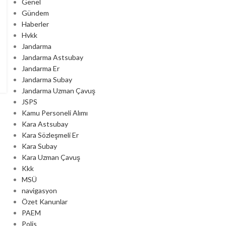
Genel
Gündem
Haberler
Hvkk
Jandarma
Jandarma Astsubay
Jandarma Er
Jandarma Subay
Jandarma Uzman Çavuş
JSPS
Kamu Personeli Alımı
Kara Astsubay
Kara Sözleşmeli Er
Kara Subay
Kara Uzman Çavuş
Kkk
MSÜ
navigasyon
Özet Kanunlar
PAEM
Polis