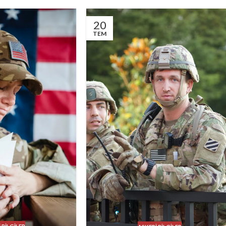
20
TEM