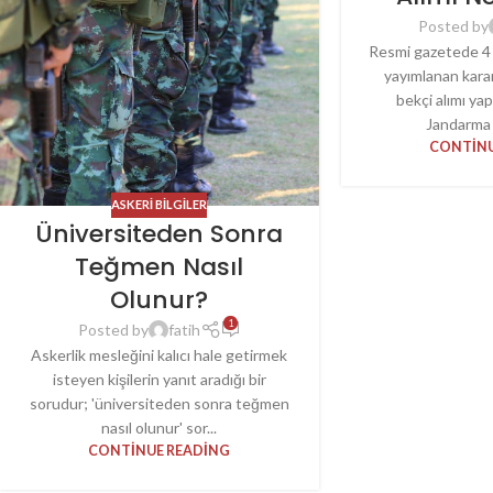
Posted by
Resmi gazetede 4 
yayımlanan kara
bekçi alımı yapı
Jandarma B
CONTINU
ASKERI BILGILER
Üniversiteden Sonra
Teğmen Nasıl
Olunur?
1
Posted by
fatih
Askerlik mesleğini kalıcı hale getirmek
isteyen kişilerin yanıt aradığı bir
sorudur; 'üniversiteden sonra teğmen
nasıl olunur' sor...
CONTINUE READING