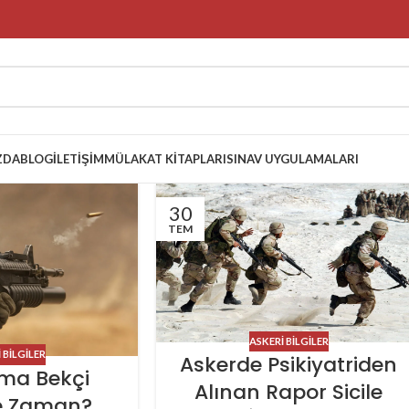
ZDA
BLOG
İLETIŞIM
MÜLAKAT KITAPLARI
SINAV UYGULAMALARI
30
TEM
ASKERI BILGILER
 BILGILER
Askerde Psikiyatriden
ma Bekçi
Alınan Rapor Sicile
Ne Zaman?