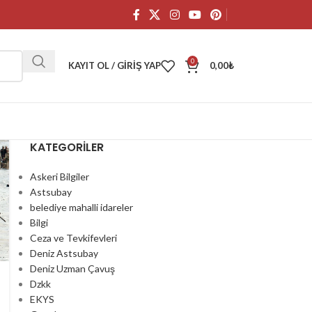
0
KAYIT OL / GIRIŞ YAP
0,00
₺
KATEGORILER
Askeri Bilgiler
Astsubay
belediye mahalli idareler
Bilgi
Ceza ve Tevkifevleri
Deniz Astsubay
Deniz Uzman Çavuş
Dzkk
EKYS