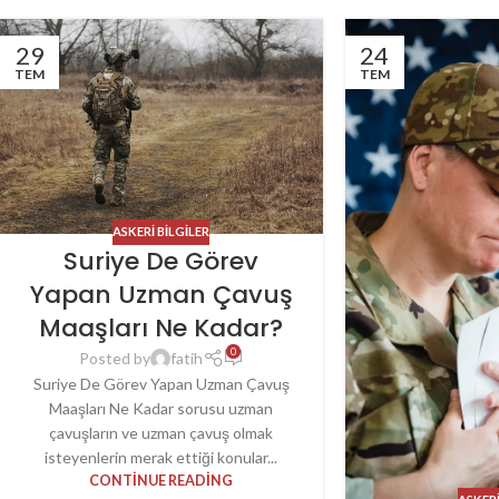
29
24
TEM
TEM
ASKERI BILGILER
Suriye De Görev
Yapan Uzman Çavuş
Maaşları Ne Kadar?
0
Posted by
fatih
Suriye De Görev Yapan Uzman Çavuş
Maaşları Ne Kadar sorusu uzman
çavuşların ve uzman çavuş olmak
isteyenlerin merak ettiği konular...
CONTINUE READING