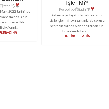
İşler Mi?
0
fatih
0
Posted by
fatih
Mart 2022 tarihinde
Askerde psikiyatriden alınan rapor
r kapsamında 3 bin
sicile işler mi? son zamanlarda sorusu
lacağı ilan edildi.
herkesin aklında olan sorulardan biri.
ekçilerini...
Bu anlamda bu sor...
E READING
CONTINUE READING