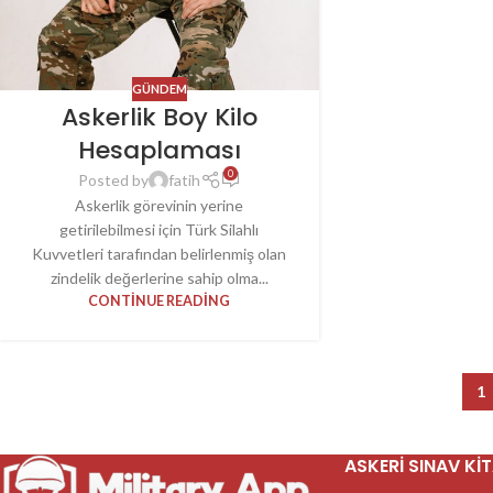
GÜNDEM
Askerlik Boy Kilo
Hesaplaması
0
Posted by
fatih
Askerlik görevinin yerine
getirilebilmesi için Türk Silahlı
Kuvvetleri tarafından belirlenmiş olan
zindelik değerlerine sahip olma...
CONTINUE READING
1
ASKERI SINAV KI