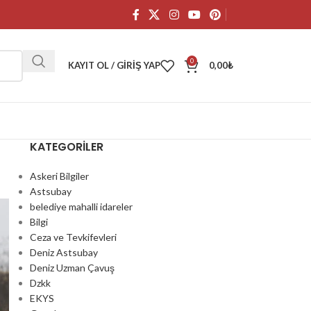
0
KAYIT OL / GIRIŞ YAP
0,00
₺
KATEGORILER
Askeri Bilgiler
Astsubay
belediye mahalli idareler
Bilgi
Ceza ve Tevkifevleri
Deniz Astsubay
Deniz Uzman Çavuş
Dzkk
EKYS