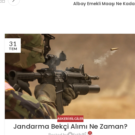
Albay Emekli Maaşı Ne Kada
31
TEM
ASKERI BILGILER
Jandarma Bekçi Alımı Ne Zaman?
0
Posted by
fatih