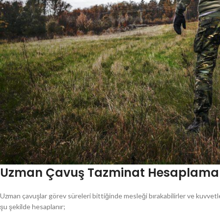
Uzman Çavuş Tazminat Hesaplama
Uzman çavuşlar görev süreleri bittiğinde mesleği bırakabilirler ve kuvvetler
şu şekilde hesaplanır;