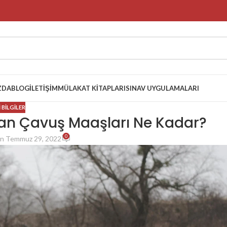
ZDA
BLOG
İLETIŞIM
MÜLAKAT KITAPLARI
SINAV UYGULAMALARI
 BILGILER
an Çavuş Maaşları Ne Kadar?
0
n Temmuz 29, 2022