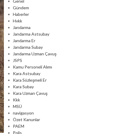
Genel
Gündem
Haberler
Hvkk
Jandarma
Jandarma Astsubay
Jandarma Er
Jandarma Subay
Jandarma Uzman Çavuş
JSPS
Kamu Personeli Alımı
Kara Astsubay
Kara Sözleşmeli Er
Kara Subay
Kara Uzman Çavuş
Kkk
MSÜ
navigasyon
Özet Kanunlar
PAEM
Polis