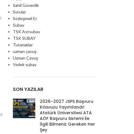
Sahil Güvenlik
Sorular
L
Sözleşmeli Er
Subay
TSK Astsubay
TSK SUBAY
Tutanaklar
uzman çavuş
Uzman Çavuş
Yedek subay
SON YAZILAR
2026–2027 JSPS Başvuru
Kılavuzu Yayımlandı!
Atatürk Üniversitesi ATA
öz
AÖF Başvuru Sistemi ile
İlgili Bilmeniz Gereken Her
Şey