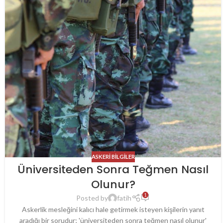
ASKERI BILGILER
Üniversiteden Sonra Teğmen Nasıl
Olunur?
1
Posted by
fatih
Askerlik mesleğini kalıcı hale getirmek isteyen kişilerin yanıt
aradığı bir sorudur; 'üniversiteden sonra teğmen nasıl olunur'