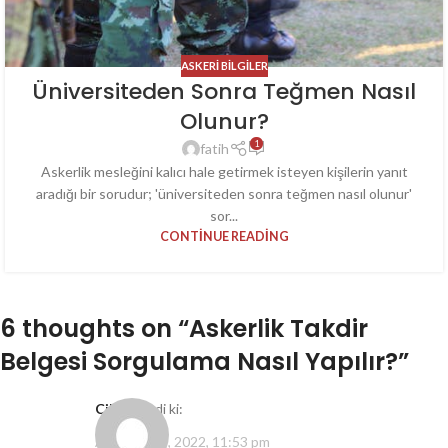
ASKERI BILGILER
Üniversiteden Sonra Teğmen Nasıl
Olunur?
1
fatih
Askerlik mesleğini kalıcı hale getirmek isteyen kişilerin yanıt
aradığı bir sorudur; 'üniversiteden sonra teğmen nasıl olunur'
sor...
CONTINUE READING
6 thoughts on “
Askerlik Takdir
Belgesi Sorgulama Nasıl Yapılır?
”
Cihan
dedi ki:
Ağustos 27, 2022, 11:53 pm