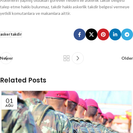
Askerlerin yapmış oldukları görevler nedeni ile askerlik takdir belgesi
talep etme hakkı bulunmaz, takdir hakkı askerlik takdir belgesi vermeye
yetkili komutanlara ve makamlara aittir.
asker
takdir
Newer
Older
Related Posts
01
AĞU