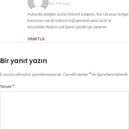
Aralık 24, 2023, 9:43 am
Askerde aldığım üstün hizmet belgem. Var Giresun bölge
komutanı verdi rütbesi tuğ general ama terör le
mücadele ifadesi yok kamu işinde işe yararmi
YANITLA
Bir yanıt yazın
*
E-posta adresiniz yayınlanmayacak.
Gerekli alanlar
ile işaretlenmişlerdir
*
Yorum