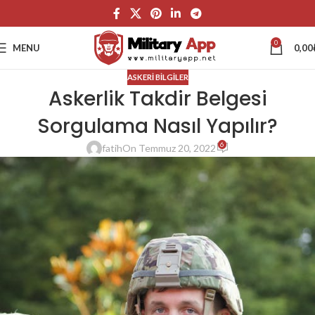
0
MENU
0,00
ASKERI BILGILER
Askerlik Takdir Belgesi
Sorgulama Nasıl Yapılır?
6
fatih
On Temmuz 20, 2022