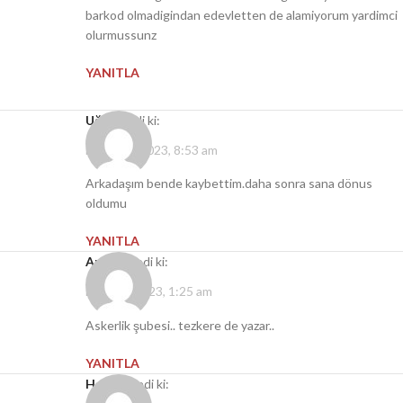
barkod olmadigindan edevletten de alamiyorum yardimci
olurmussunz
YANITLA
Uğur
dedi ki:
Nisan 23, 2023, 8:53 am
Arkadaşım bende kaybettim.daha sonra sana dönus
oldumu
YANITLA
Amfibi
dedi ki:
Ekim 24, 2023, 1:25 am
Askerlik şubesi.. tezkere de yazar..
YANITLA
Hakan
dedi ki: