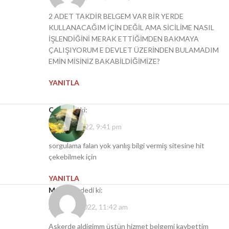
2 ADET TAKDİR BELGEM VAR BİR YERDE
KULLANACAĞIM İÇİN DEĞİL AMA SİCİLİME NASIL
İŞLENDİĞİNİ MERAK ETTİĞİMDEN BAKMAYA
ÇALIŞIYORUM E DEVLET ÜZERİNDEN BULAMADIM
EMİN MİSİNİZ BAKABİLDİĞİMİZE?
YANITLA
can
dedi ki:
Kasım 1, 2022, 9:41 pm
sorgulama falan yok yanlış bilgi vermiş sitesine hit
çekebilmek için
YANITLA
Mustafa
dedi ki:
Aralık 21, 2022, 11:42 am
Askerde aldigimm üstün hizmet belgemi kaybettim