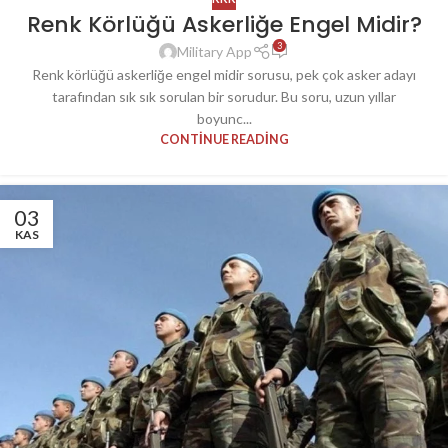
Renk Körlüğü Askerliğe Engel Midir?
3
Military App
Renk körlüğü askerliğe engel midir sorusu, pek çok asker adayı
tarafından sık sık sorulan bir sorudur. Bu soru, uzun yıllar
boyunc...
CONTINUE READING
03
KAS