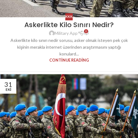
KKK
Askerlikte Kilo Sınırı Nedir?
0
Military App
Askerlikte kilo sınırı nedir sorusu, asker olmak isteyen pek çok
kişinin merakla internet üzerinden araştırmasını yaptığı
konulard...
CONTINUE READING
31
EKI