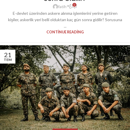
0
fatih
E-devlet üzerinden askere alınma işlemlerini yerine getiren
kişiler, askerlik yeri belli olduktan kaç gün sonra gidilir? Sorusuna
...
CONTINUE READING
21
TEM