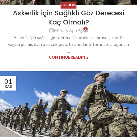
SORULAR
Askerlik için Sağlıklı Göz Derecesi
Kaç Olmalı?
3
Military App
Askerlik için sağlıklı göz derecesi kaç olmalı sorusu, askerlik
yaşına gelmiş olan pek çok genç tarafından internette araştırılan
...
CONTINUE READING
01
KAS