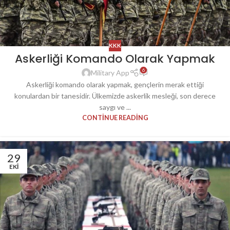
KKK
Askerliği Komando Olarak Yapmak
6
Military App
Askerliği komando olarak yapmak, gençlerin merak ettiği
konulardan bir tanesidir. Ülkemizde askerlik mesleği, son derece
saygı ve ...
CONTINUE READING
29
EKI